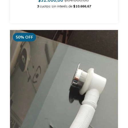
$32.000,00
$64.000,00
3
cuotas sin interés de
$10.666,67
50
%
OFF