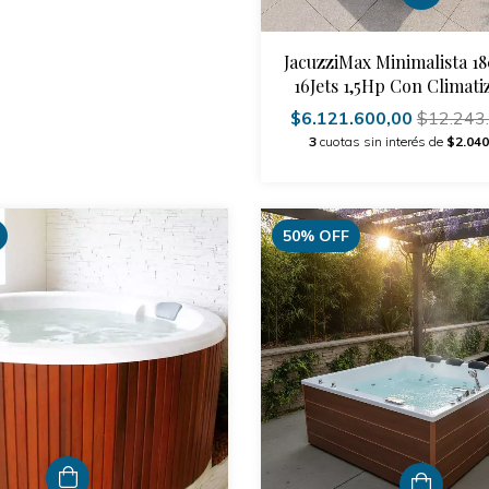
JacuzziMax Minimalista 1
16Jets 1,5Hp Con Climati
Deck
$6.121.600,00
$12.243
3
cuotas sin interés de
$2.040
50
%
OFF