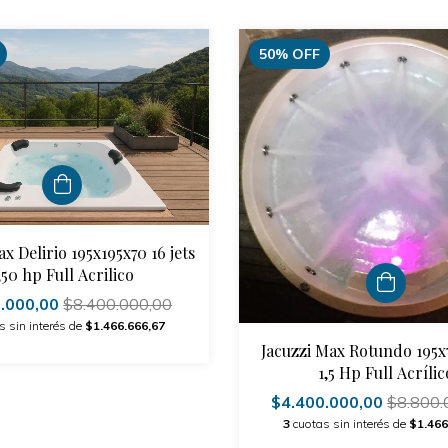
50
%
OFF
x Delirio 195x195x70 16 jets
,50 hp Full Acrilico
0.000,00
$8.400.000,00
s sin interés de
$1.466.666,67
Jacuzzi Max Rotundo 195x7
1,5 Hp Full Acrílic
$4.400.000,00
$8.800.
3
cuotas sin interés de
$1.466