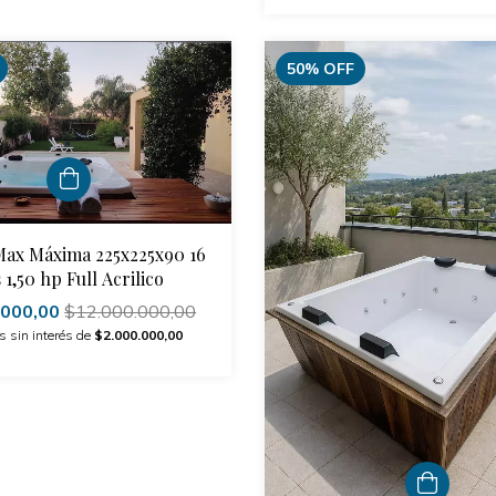
50
%
OFF
 Max Máxima 225x225x90 16
s 1,50 hp Full Acrilico
.000,00
$12.000.000,00
s sin interés de
$2.000.000,00