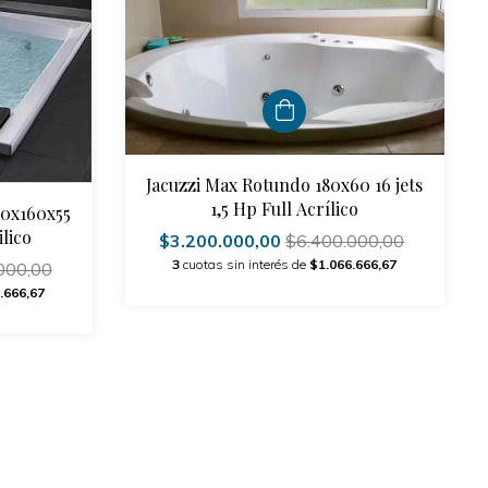
Jacuzzi Max Rotundo 180x60 16 jets
1,5 Hp Full Acrílico
80x160x55
ilico
$3.200.000,00
$6.400.000,00
3
cuotas sin interés de
$1.066.666,67
000,00
.666,67