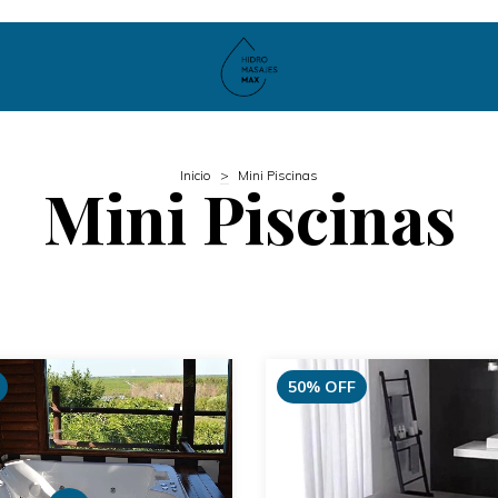
Inicio
>
Mini Piscinas
Mini Piscinas
50
%
OFF