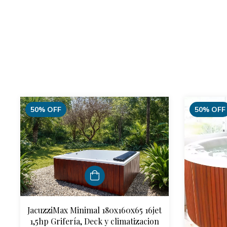
50
%
OFF
50
%
OFF
JacuzziMax Minimal 180x160x65 16jet
1,5hp Grifería, Deck y climatizacion