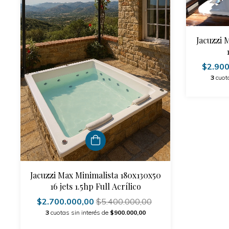
Jacuzzi 
$2.90
3
cuot
Jacuzzi Max Minimalista 180x130x50
16 jets 1.5hp Full Acrílico
$2.700.000,00
$5.400.000,00
3
cuotas sin interés de
$900.000,00