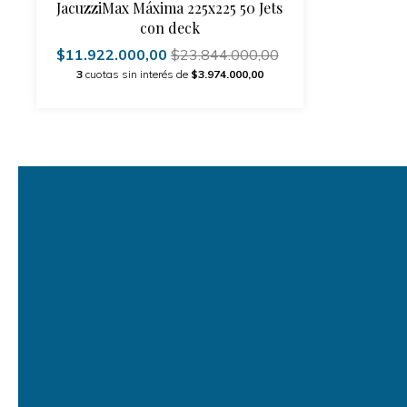
JacuzziMax Máxima 225x225 50 Jets
con deck
$11.922.000,00
$23.844.000,00
3
cuotas sin interés de
$3.974.000,00