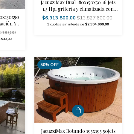
JacuzziMax Dual 180x150x50 16 Jets
1,5 Hp, grifería y climatizada con
deck
80x130x50
$6.913.800,00
$13.827.600,00
zación Y
3
cuotas sin interés de
$2.304.600,00
.200,00
.533,33
50
%
OFF
JacuzziMax Rotundo 195x195 50jets