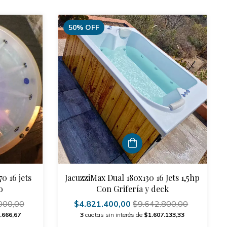
50
%
OFF
0 16 jets
JacuzziMax Dual 180x130 16 Jets 1,5hp
o
Con Grifería y deck
000,00
$4.821.400,00
$9.642.800,00
.666,67
3
cuotas sin interés de
$1.607.133,33