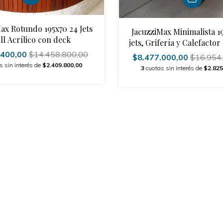
ax Rotundo 195x70 24 Jets
JacuzziMax Minimalista 1
ll Acrílico con deck
jets, Grifería y Calefacto
.400,00
$14.458.800,00
$8.477.000,00
$16.954
s sin interés de
$2.409.800,00
3
cuotas sin interés de
$2.825