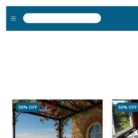
50
%
OFF
50
%
OFF