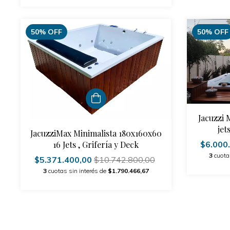
50
%
OFF
50
%
OFF
Jacuzzi
jet
JacuzziMax Minimalista 180x160x60
16 Jets , Grifería y Deck
$6.000
3
cuota
$5.371.400,00
$10.742.800,00
3
cuotas sin interés de
$1.790.466,67