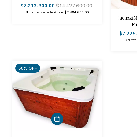
$7.213.800,00
$14.427.600,00
3
cuotas sin interés de
$2.404.600,00
JacuzziM
Fu
$7.229
3
cuota
50
%
OFF