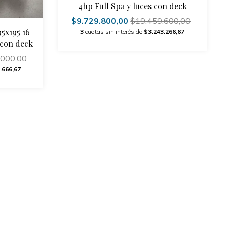
4hp Full Spa y luces con deck
$9.729.800,00
$19.459.600,00
95x195 16
3
cuotas sin interés de
$3.243.266,67
r con deck
.000,00
.666,67