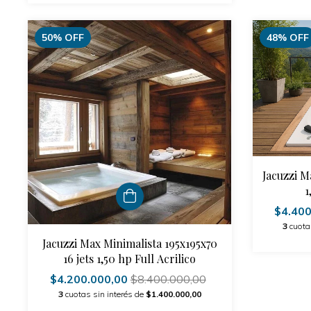
50
%
OFF
48
%
OFF
Jacuzzi Ma
1
$4.40
3
cuota
Jacuzzi Max Minimalista 195x195x70
16 jets 1,50 hp Full Acrilico
$4.200.000,00
$8.400.000,00
3
cuotas sin interés de
$1.400.000,00