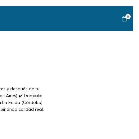
0
tes y después de tu
os Aires) ✔️ Domicilio
en La Falda (Córdoba)
mbinando calidad real,