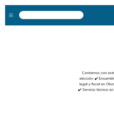
Contamos con estru
elección: ✔️ Ensambla
legal y fiscal en Ol
✔️ Servicio técnico e