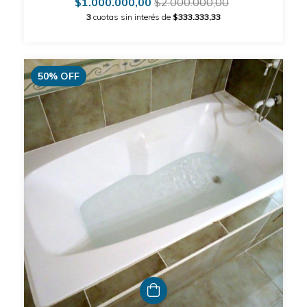
$1.000.000,00
$2.000.000,00
3
cuotas sin interés de
$333.333,33
50
%
OFF