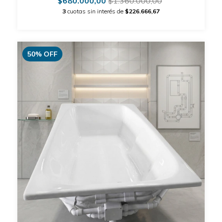
$680.000,00
$1.360.000,00
3
cuotas sin interés de
$226.666,67
50
%
OFF