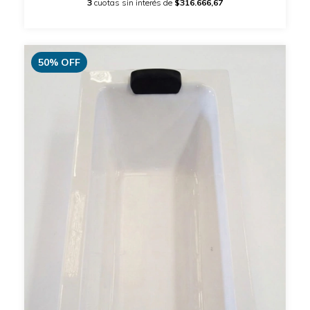
3
cuotas sin interés de
$316.666,67
50
%
OFF