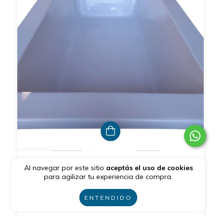
Bañera Max Minimalista de 150x70x55 Cm
Al navegar por este sitio
aceptás el uso de cookies
Acrílico sanitario
para agilizar tu experiencia de compra.
$530.000,00
$1.060.000,00
ENTENDIDO
3
cuotas sin interés de
$176.666,67