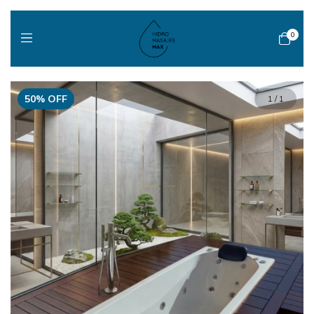
0
50
%
OFF
1
/
1