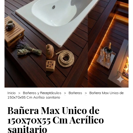
Inicio
>
Bañeras y Receptáculos
>
Bañeras
>
Bañera Max Unico de
150x70x55 Cm Acrílico sanitario
Bañera Max Unico de
150x70x55 Cm Acrílico
sanitario